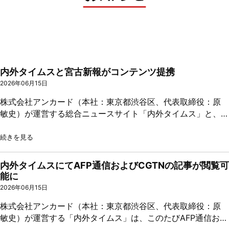
内外タイムスと宮古新報がコンテンツ提携
2026年06月15日
株式会社アンカード（本社：東京都渋谷区、代表取締役：原
敏史）が運営する総合ニュースサイト「内外タイムス」と、株
式会社宮古新報（本社：沖縄県宮古島市、代表取締役：佐渡山
リカ）が発行する地域密着型新聞「宮古新報」は、このたびコ
続きを見る
ンテンツ提携を開始したことをお知らせいたします。 本提携
により、内外タイムスと宮古新報は、それぞれが制作する記事
内外タイムスにてAFP通信およびCGTNの記事が閲覧可
コンテンツの相互提供を行い、両サイトにおいて記事の閲覧が
能に
可能となります。全国規模の話題を扱う内外タイムスと、宮古
2026年06月15日
地域に根差した独自の報道を続ける宮古新報が連携すること
株式会社アンカード（本社：東京都渋谷区、代表取締役：原
で、多様な情報をより幅広い読者へ届けてまいります。 宮古
敏史）が運営する「内外タイムス」は、このたびAFP通信およ
新報は、宮古地域に密着した報道機関として、行政、経済、社