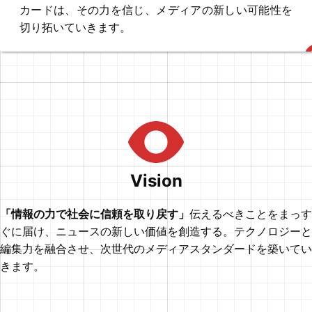
世界に向けて発信し、中国および国際社会に関する多様な情報
カードは、その力を信じ、メディアの新しい可能性を
し、各界の著名人による寄稿を通じて、社会に資する良質な記
を提供しています。 内外タイムスについて 伝統と実績を兼ね
事を提供する総合ニュースサイトです。 内外タイムズ 本件に
切り拓いていきます。
備えた元夕刊紙が、Webメディアとして装いを新たに再始
関するお問い合わせ先 株式会社アンカード Contact
動。政治・経済・国際・社会・文化・皇室・科学・スポーツに
至るまで多岐にわたる分野を網羅し、各界の著名人による寄稿
を通じて、社会に資する良質な記事を提供する総合ニュースサ
イトです。 内外タイムズ 本件に関するお問い合わせ先 株式会
社アンカード Contact
Vision
「情報の力で社会に信頼を取り戻す」
伝えるべきことをまっす
ぐに届け、ニュースの新しい価値を創造する。テクノロジーと
編集力を融合させ、次世代のメディアスタンダードを築いてい
きます。