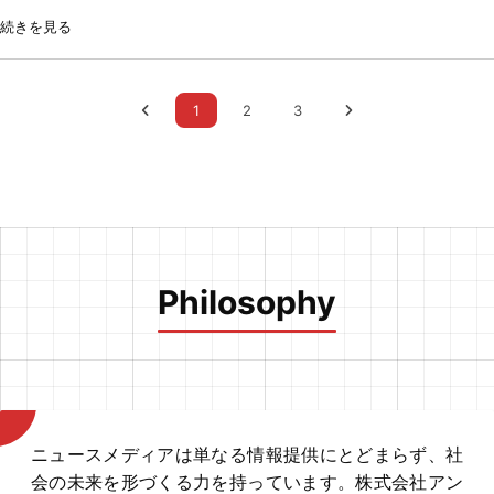
びCGTN（China Global Television Network）が配信する記
会、文化、スポーツなど、地域住民の暮らしに寄り添う情報を
事の掲載を開始し、内外タイムス上で閲覧できるようになった
続きを見る
発信しています。一方、内外タイムスは、政治・経済・社会・
ことをお知らせいたします。 本取り組みにより、内外タイム
文化・皇室・科学・スポーツなど幅広い分野を網羅し、独自取
スの読者は、従来の独自取材記事や著名人による寄稿に加え、
材や著名人による寄稿など、オリジナリティの高いコンテンツ
国際的なニュースをより幅広く閲覧できるようになります。政
制作を強みとしております。 今回の提携を通じて、宮古地域
1
2
3
治、経済、国際情勢、社会、文化、科学など多岐にわたる分野
の魅力や課題を全国へ発信するとともに、全国的なニュースや
において、多様な視点から情報を提供することで、読者の知る
特集記事を地域の読者へ届けることで、双方の読者に新たな価
権利に応えるメディアとしての役割を一層強化してまいりま
値を提供してまいります。 株式会社アンカードは今後も、全
す。 今回の掲載開始を通じて、より多くの読者に価値あるニ
国の地域に根差した新聞社との提携を積極的に推進し、編集業
ュースを届けるとともに、健全な情報流通の一翼を担ってまい
務の負担軽減、コンテンツの質と量の両立、デジタル領域の強
ります。当社は今後も、正確性と独自性を重視した報道・コン
化、そして地域メディアの全国規模での認知向上に努めてまい
テンツ制作に取り組み、読者の皆様に価値ある情報を提供して
ります。地域メディアとの共創を通じて、持続可能な報道体制
Philosophy
まいります。 AFP通信について AFP通信（Agence France-
の構築と、健全な情報流通の実現に貢献してまいります。 宮
Presse）は、AP通信、ロイター通信と並ぶ「世界三大通信
古新報について 宮古新報は、沖縄県宮古島市を拠点に地域に
社」の一つです。1835年にフランスで創設され、世界150以上
密着した報道を続ける地方紙です。行政、経済、社会、文化、
の国・地域に取材網を持ち、国際ニュースや写真、動画コンテ
スポーツなど、宮古地域の幅広いニュースを発信し、地域住民
ンツを世界中のメディアへ配信しています。 CGTNについて
の暮らしを支える情報源として親しまれています。 内外タイ
CGTN（China Global Television Network）は、中国中央広
ムスについて 伝統と実績を兼ね備えた元夕刊紙が、Webメデ
ニュースメディアは単なる情報提供にとどまらず、社
播電視総台（China Media Group）が運営する国際ニュース
ィアとして装いを新たに再始動。政治・経済・国際・社会・文
会の未来を形づくる力を持っています。株式会社アン
メディアです。英語をはじめ複数言語でニュースや特集番組を
化・皇室・科学・スポーツに至るまで多岐にわたる分野を網羅